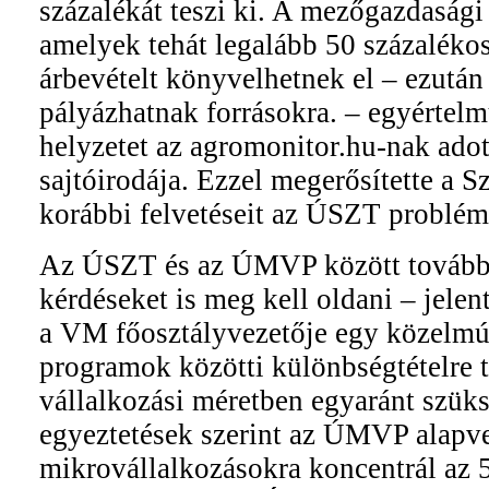
százalékát teszi ki. A mezőgazdasági
amelyek tehát legalább 50 százalék
árbevételt könyvelhetnek el – ezutá
pályázhatnak forrásokra. – egyértelm
helyzetet az agromonitor.hu-nak ado
sajtóirodája. Ezzel megerősítette a 
korábbi felvetéseit az ÚSZT problém
Az ÚSZT és az ÚMVP között további 
kérdéseket is meg kell oldani – jelen
a VM főosztályvezetője egy közelmúl
programok közötti különbségtételre t
vállalkozási méretben egyaránt szük
egyeztetések szerint az ÚMVP alapve
mikrovállalkozásokra koncentrál az 5