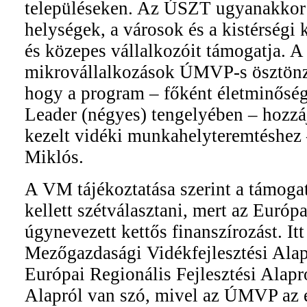
településeken. Az ÚSZT ugyanakkor
helységek, a városok és a kistérségi
és közepes vállalkozóit támogatja. A 
mikrovállalkozások ÚMVP-s ösztönzé
hogy a program – főként életminőség
Leader (négyes) tengelyében – hozzáj
kezelt vidéki munkahelyteremtéshez
Miklós.
A VM tájékoztatása szerint a támoga
kellett szétválasztani, mert az Európa
úgynevezett kettős finanszírozást. It
Mezőgazdasági Vidékfejlesztési Alap
Európai Regionális Fejlesztési Alapr
Alapról van szó, mivel az ÚMVP az 