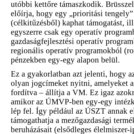
utóbbi kettőre támaszkodik. Brüsszel
előírja, hogy egy „prioritási tengely
(célkitűzésből) kaphat támogatást, il
egyszerre csak egy operatív programb
gazdaságfejlesztési operatív progra
regionális operatív programokból (ro
pénzekben egy-egy alapon belül.
Ez a gyakorlatban azt jelenti, hogy
olyan jogcímeket nyitni, amelyeket
fordítva – állítja a VM. Ez igaz azokr
amikor az ÚMVP-ben egy-egy intézk
lép fel. Így például az ÚSZT annak e
támogathatja a mezőgazdasági termé
beruházásait (elsődleges élelmiszer-i