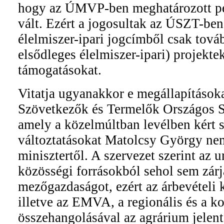
hogy az ÚMVP-ben meghatározott pé
vált. Ezért a jogosultak az ÚSZT-ben
élelmiszer-ipari jogcímből csak tová
elsődleges élelmiszer-ipari) projekte
támogatásokat.
Vitatja ugyanakkor e megállapítások
Szövetkezők és Termelők Országos 
amely a közelmúltban levélben kért 
változtatásokat Matolcsy György ne
minisztertől. A szervezet szerint az 
közösségi forrásokból sehol sem zárj
mezőgazdaságot, ezért az árbevételi 
illetve az EMVA, a regionális és a k
összehangolásával az agrárium jelen