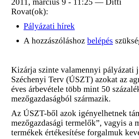
2011, március 9 - 11:25 — Ditti
Rovat(ok):
Pályázati hírek
A hozzászóláshoz
belépés
szüksé
Kizárja szinte valamennyi pályázati 
Széchenyi Terv (ÚSZT) azokat az agr
éves árbevétele több mint 50 százalé
mezőgazdaságból származik.
Az ÚSZT-ből azok igényelhetnek tá
mezőgazdasági termelők”, vagyis a 
termékek értékesítése forgalmuk kev