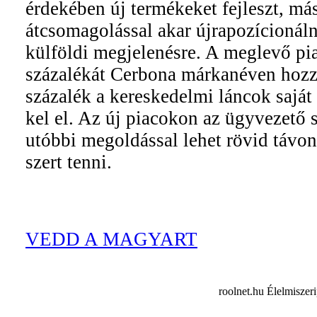
érdekében új termékeket fejleszt, má
átcsomagolással akar újrapozícionáln
külföldi megjelenésre. A meglevő pi
százalékát Cerbona márkanéven hozz
százalék a kereskedelmi láncok sajá
kel el. Az új piacokon az ügyvezető 
utóbbi megoldással lehet rövid távo
szert tenni.
VEDD A MAGYART
roolnet.hu Élelmiszer