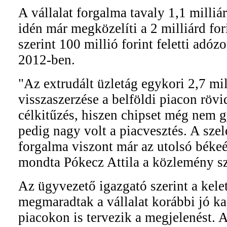
A vállalat forgalma tavaly 1,1 milliárd
idén már megközelíti a 2 milliárd for
szerint 100 millió forint feletti adóz
2012-ben.
"Az extrudált üzletág egykori 2,7 mi
visszaszerzése a belföldi piacon rövi
célkitűzés, hiszen chipset még nem 
pedig nagy volt a piacvesztés. A szel
forgalma viszont már az utolsó békeé
mondta Pókecz Attila a közlemény sz
Az ügyvezető igazgató szerint a kele
megmaradtak a vállalat korábbi jó kap
piacokon is tervezik a megjelenést. 