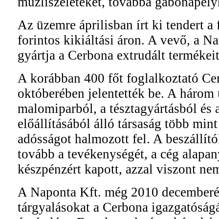
müzliszeleteket, továbbá gabonapelyh
Az üzemre áprilisban írt ki tendert a
forintos kikiáltási áron. A vevő, a N
gyártja a Cerbona extrudált termékeit
A korábban 400 főt foglalkoztató Ce
októberében jelentették be. A három 
malomiparból, a tésztagyártásból és 
előállításából álló társaság több mint
adósságot halmozott fel. A beszállít
tovább a tevékenységét, a cég alapa
készpénzért kapott, azzal viszont ne
A Naponta Kft. még 2010 decemberé
tárgyalásokat a Cerbona igazgatóság