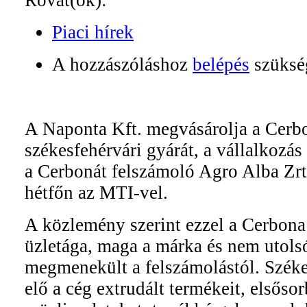
Rovat(ok):
Piaci hírek
A hozzászóláshoz
belépés
szüksé
A Naponta Kft. megvásárolja a Cerbo
székesfehérvári gyárát, a vállalkozás 
a Cerbonát felszámoló Agro Alba Zrt.
hétfőn az MTI-vel.
A közlemény szerint ezzel a Cerbona 
üzletága, maga a márka és nem utol
megmenekült a felszámolástól. Széke
elő a cég extrudált termékeit, elsőso