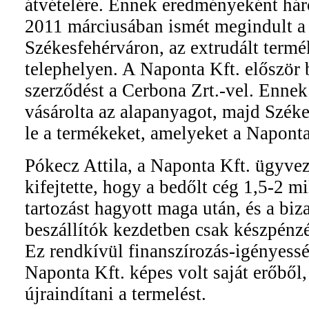
átvételére. Ennek eredményeként há
2011 márciusában ismét megindult a
Székesfehérváron, az extrudált termé
telephelyen. A Naponta Kft. először 
szerződést a Cerbona Zrt.-vel. Enne
vásárolta az alapanyagot, majd Széke
le a termékeket, amelyeket a Napont
Pókecz Attila, a Naponta Kft. ügyve
kifejtette, hogy a bedőlt cég 1,5-2 mil
tartozást hagyott maga után, és a biz
beszállítók kezdetben csak készpénzé
Ez rendkívül finanszírozás-igényessé 
Naponta Kft. képes volt saját erőből,
újraindítani a termelést.