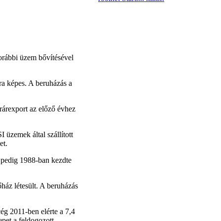
orábbi üzem bővítésével
ára képes. A beruházás a
grárexport az előző évhez
üzemek által szállított
et.
 pedig 1988-ban kezdte
őház létesült. A beruházás
g 2011-ben elérte a 7,4
pet a feldogozott