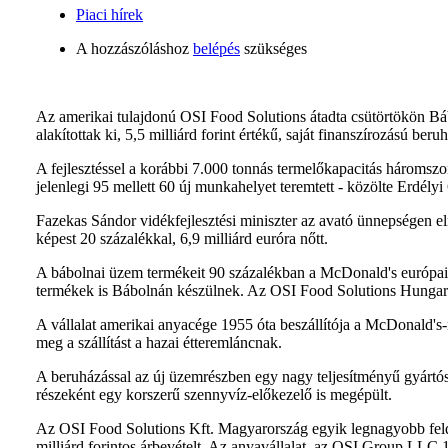
Piaci hírek
A hozzászóláshoz
belépés
szükséges
Az amerikai tulajdonú OSI Food Solutions átadta csütörtökön Bá
alakítottak ki, 5,5 milliárd forint értékű, saját finanszírozású beru
A fejlesztéssel a korábbi 7.000 tonnás termelőkapacitás háromszor
jelenlegi 95 mellett 60 új munkahelyet teremtett - közölte Erdél
Fazekas Sándor vidékfejlesztési miniszter az avató ünnepségen el
képest 20 százalékkal, 6,9 milliárd euróra nőtt.
A bábolnai üzem termékeit 90 százalékban a McDonald's európai h
termékek is Bábolnán készülnek. Az OSI Food Solutions Hungary ös
A vállalat amerikai anyacége 1955 óta beszállítója a McDonald'
meg a szállítást a hazai étteremláncnak.
A beruházással az új üzemrészben egy nagy teljesítményű gyártósor
részeként egy korszerű szennyvíz-előkezelő is megépült.
Az OSI Food Solutions Kft. Magyarország egyik legnagyobb feldo
milliárd forintos árbevételt. Az anyavállalat, az OSI Group LLC