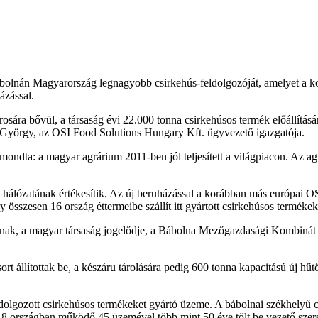
bolnán Magyarország legnagyobb csirkehús-feldolgozóját, amelyet a k
házással.
osára bővül, a társaság évi 22.000 tonna csirkehúsos termék előállítás
yi György, az OSI Food Solutions Hungary Kft. ügyvezető igazgatója.
mondta: a magyar agrárium 2011-ben jól teljesített a világpiacon. Az a
álózatának értékesítik. Az új beruházással a korábban más európai OSI 
szesen 16 ország éttermeibe szállít itt gyártott csirkehúsos termékek
s-nak, a magyar társaság jogelődje, a Bábolna Mezőgazdasági Kombinát
t állítottak be, a készáru tárolására pedig 600 tonna kapacitású új hűt
lgozott csirkehúsos termékeket gyártó üzeme. A bábolnai székhelyű cé
 18 országban működő 45 üzemével több mint 50 éve tölt be vezető szere