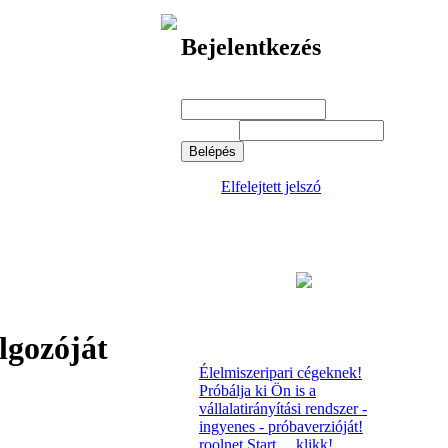
Bejelentkezés
Felhasználói név:
*
Jelszó:
*
Elfelejtett jelszó
lgozóját
Élelmiszeripari cégeknek!
Próbálja ki Ön is a
vállalatirányítási rendszer -
ingyenes - próbaverzióját!
roolnet Start.... klikk!