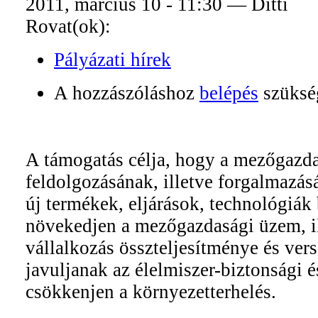
2011, március 10 - 11:30 — Ditti
Rovat(ok):
Pályázati hírek
A hozzászóláshoz
belépés
szüksé
A támogatás célja, hogy a mezőgazd
feldolgozásának, illetve forgalmazás
új termékek, eljárások, technológiák
növekedjen a mezőgazdasági üzem, il
vállalkozás összteljesítménye és ve
javuljanak az élelmiszer-biztonsági és
csökkenjen a környezetterhelés.