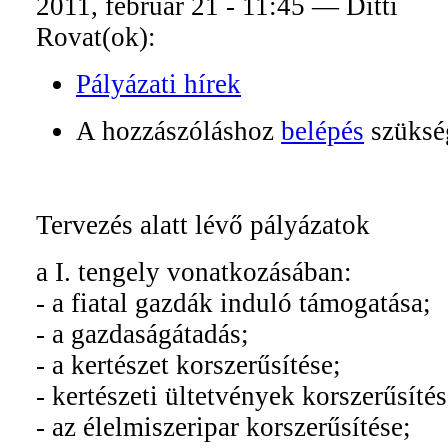
2011, február 21 - 11:45 — Ditti
Rovat(ok):
Pályázati hírek
A hozzászóláshoz
belépés
szüksé
Tervezés alatt lévő pályázatok
a I. tengely vonatkozásában:
- a fiatal gazdák induló támogatása;
- a gazdaságátadás;
- a kertészet korszerűsítése;
- kertészeti ültetvények korszerűsítés
- az élelmiszeripar korszerűsítése;