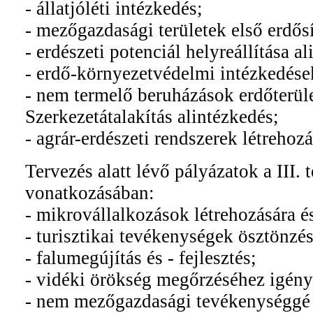
- állatjóléti intézkedés;
- mezőgazdasági területek első erdősí
- erdészeti potenciál helyreállítása a
- erdő-környezetvédelmi intézkedése
- nem termelő beruházások erdőterü
Szerkezetátalakítás alintézkedés;
- agrár-erdészeti rendszerek létrehozá
Tervezés alatt lévő pályázatok a III. 
vonatkozásában:
- mikrovállalkozások létrehozására és
- turisztikai tevékenységek ösztönzés
- falumegújítás és - fejlesztés;
- vidéki örökség megőrzéséhez igény
- nem mezőgazdasági tevékenységgé t