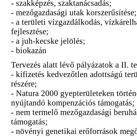
- szakképzés, szaktanácsadás;
- mezőgazdasági utak korszerűsítése;
- a területi vízgazdálkodás, vízkárel
fejlesztése;
- a juh-kecske jelölés;
- biokazán
Tervezés alatt lévő pályázatok a II. 
- kifizetés kedvezőtlen adottságú te
részére;
- Natura 2000 gyepterületeken törté
nyújtandó kompenzációs támogatás;
- nem termelő mezőgazdasági beruh
támogatás;
- növényi genetikai erőforrások meg